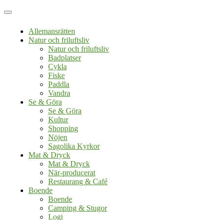
Allemansrätten
Natur och friluftsliv
Natur och friluftsliv
Badplatser
Cykla
Fiske
Paddla
Vandra
Se & Göra
Se & Göra
Kultur
Shopping
Nöjen
Sagolika Kyrkor
Mat & Dryck
Mat & Dryck
När-producerat
Restaurang & Café
Boende
Boende
Camping & Stugor
Logi