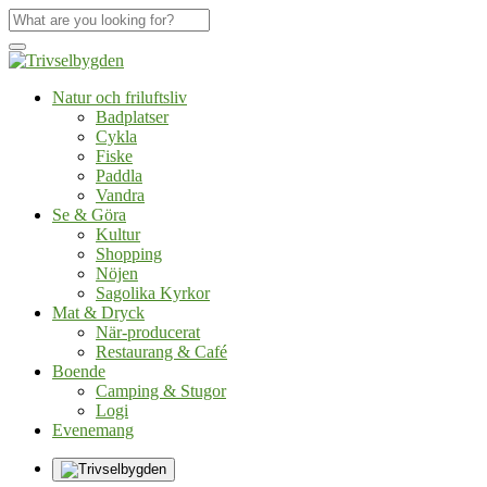
Natur och friluftsliv
Badplatser
Cykla
Fiske
Paddla
Vandra
Se & Göra
Kultur
Shopping
Nöjen
Sagolika Kyrkor
Mat & Dryck
När-producerat
Restaurang & Café
Boende
Camping & Stugor
Logi
Evenemang