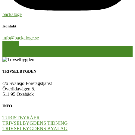
backaloge
Kontakt
info@backaloge.se
Hemsida
Inläggsnavigering
«
»
TRIVSELBYGDEN
c/o Svansjö Företagstjänst
Överlidavägen 5,
511 95 Öxabäck
INFO
TURISTBYRÅER
TRIVSELBYGDENS TIDNING
TRIVSELBYGDENS BYALAG