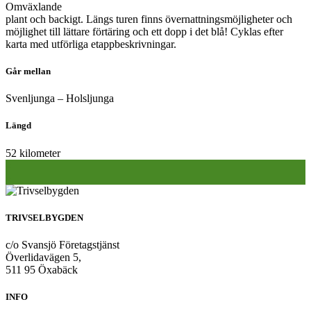
Omväxlande
plant och backigt. Längs turen finns övernattningsmöjligheter och
möjlighet till lättare förtäring och ett dopp i det blå! Cyklas efter
karta med utförliga etappbeskrivningar.
Går mellan
Svenljunga – Holsljunga
Längd
52 kilometer
Inläggsnavigering
«
»
TRIVSELBYGDEN
c/o Svansjö Företagstjänst
Överlidavägen 5,
511 95 Öxabäck
INFO