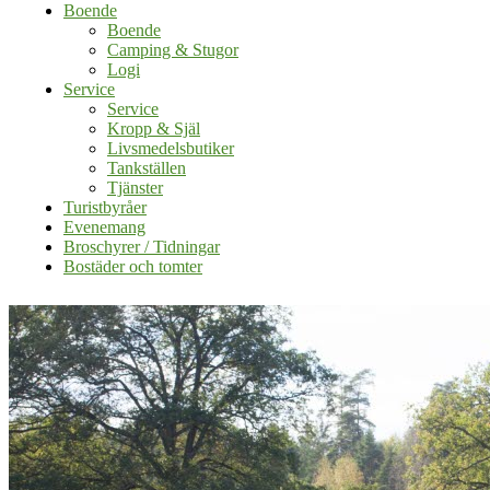
Boende
Boende
Camping & Stugor
Logi
Service
Service
Kropp & Själ
Livsmedelsbutiker
Tankställen
Tjänster
Turistbyråer
Evenemang
Broschyrer / Tidningar
Bostäder och tomter