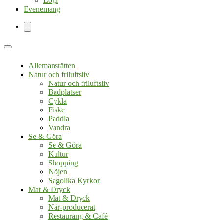
Logi
Evenemang
Allemansrätten
Natur och friluftsliv
Natur och friluftsliv
Badplatser
Cykla
Fiske
Paddla
Vandra
Se & Göra
Se & Göra
Kultur
Shopping
Nöjen
Sagolika Kyrkor
Mat & Dryck
Mat & Dryck
När-producerat
Restaurang & Café