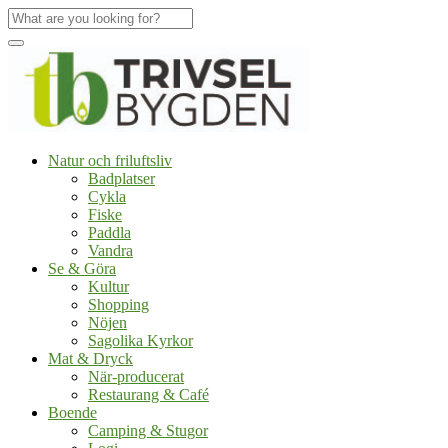
Natur och friluftsliv
Badplatser
Cykla
Fiske
Paddla
Vandra
Se & Göra
Kultur
Shopping
Nöjen
Sagolika Kyrkor
Mat & Dryck
När-producerat
Restaurang & Café
Boende
Camping & Stugor