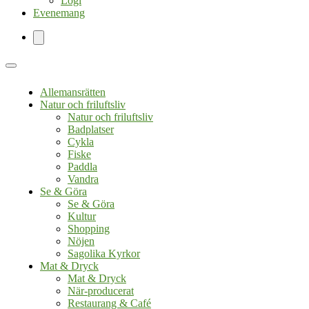
Logi
Evenemang
Allemansrätten
Natur och friluftsliv
Natur och friluftsliv
Badplatser
Cykla
Fiske
Paddla
Vandra
Se & Göra
Se & Göra
Kultur
Shopping
Nöjen
Sagolika Kyrkor
Mat & Dryck
Mat & Dryck
När-producerat
Restaurang & Café