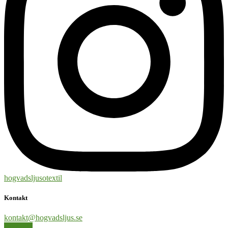
hogvadsljusotextil
Kontakt
kontakt@hogvadsljus.se
Hemsida