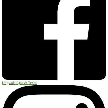
Hägvads Ljus & Textil