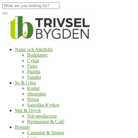
Natur och friluftsliv
Badplatser
Cykla
Fiske
Paddla
Vandra
Se & Göra
Kultur
Shopping
Nöjen
Sagolika Kyrkor
Mat & Dryck
När-producerat
Restaurang & Café
Boende
Camping & Stugor