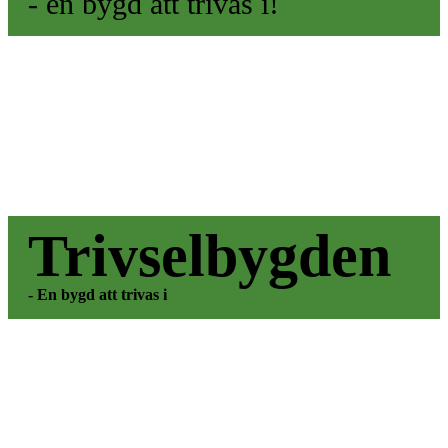
- en bygd att trivas i!
Trivselbygden
- En bygd att trivas i