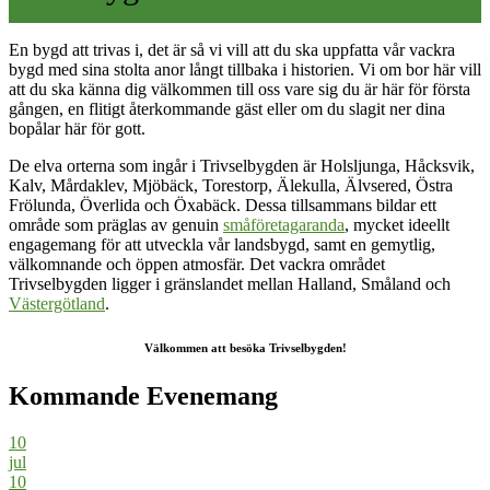
En bygd att trivas i, det är så vi vill att du ska uppfatta vår vackra
bygd med sina stolta anor långt tillbaka i historien. Vi om bor här vill
att du ska känna dig välkommen till oss vare sig du är här för första
gången, en flitigt återkommande gäst eller om du slagit ner dina
bopålar här för gott.
De elva orterna som ingår i Trivselbygden är Holsljunga, Håcksvik,
Kalv, Mårdaklev, Mjöbäck, Torestorp, Älekulla, Älvsered, Östra
Frölunda, Överlida och Öxabäck. Dessa tillsammans bildar ett
område som präglas av genuin
småföretagaranda
, mycket ideellt
engagemang för att utveckla vår landsbygd, samt en gemytlig,
välkomnande och öppen atmosfär. Det vackra området
Trivselbygden ligger i gränslandet mellan Halland, Småland och
Västergötland
.
Välkommen att besöka Trivselbygden!
Kommande Evenemang
10
jul
10