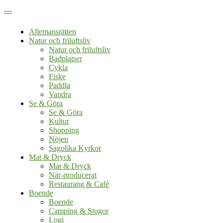
Allemansrätten
Natur och friluftsliv
Natur och friluftsliv
Badplatser
Cykla
Fiske
Paddla
Vandra
Se & Göra
Se & Göra
Kultur
Shopping
Nöjen
Sagolika Kyrkor
Mat & Dryck
Mat & Dryck
När-producerat
Restaurang & Café
Boende
Boende
Camping & Stugor
Logi