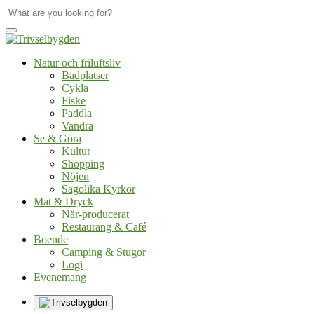
Natur och friluftsliv
Badplatser
Cykla
Fiske
Paddla
Vandra
Se & Göra
Kultur
Shopping
Nöjen
Sagolika Kyrkor
Mat & Dryck
När-producerat
Restaurang & Café
Boende
Camping & Stugor
Logi
Evenemang