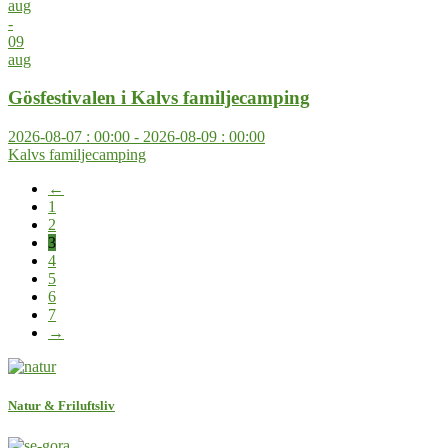
aug
-
09
aug
Gösfestivalen i Kalvs familjecamping
2026-08-07 : 00:00 - 2026-08-09 : 00:00
Kalvs familjecamping
←
1
2
3
4
5
6
7
→
Natur & Friluftsliv