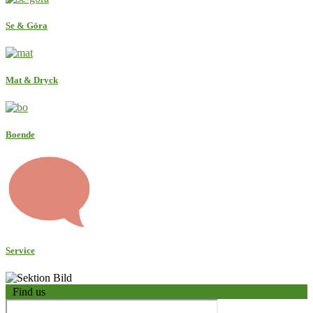
Se & Göra
Mat & Dryck
Boende
Service
Find us