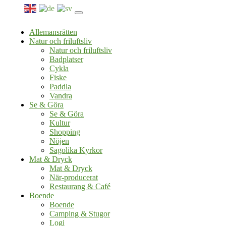
Allemansrätten
Natur och friluftsliv
Natur och friluftsliv
Badplatser
Cykla
Fiske
Paddla
Vandra
Se & Göra
Se & Göra
Kultur
Shopping
Nöjen
Sagolika Kyrkor
Mat & Dryck
Mat & Dryck
När-producerat
Restaurang & Café
Boende
Boende
Camping & Stugor
Logi