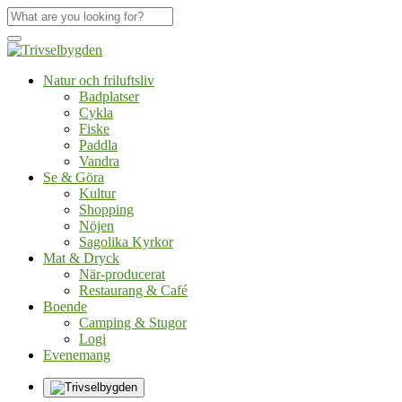
Natur och friluftsliv
Badplatser
Cykla
Fiske
Paddla
Vandra
Se & Göra
Kultur
Shopping
Nöjen
Sagolika Kyrkor
Mat & Dryck
När-producerat
Restaurang & Café
Boende
Camping & Stugor
Logi
Evenemang